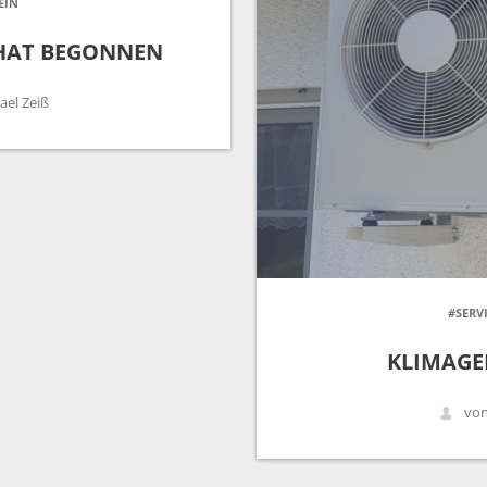
EIN
 HAT BEGONNEN
ael Zeiß
#SERV
KLIMAGE
von