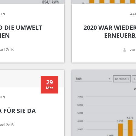
EIN
#A
D DIE UMWELT
2020 WAR WIEDER
NEN
ERNEUERB
ael Zeiß
von
29
Mrz
EIN
 FÜR SIE DA
ael Zeiß