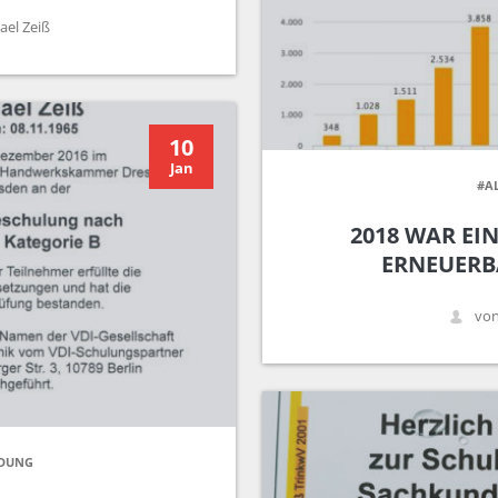
ael Zeiß
10
Jan
#A
2018 WAR EI
ERNEUERB
von
LDUNG