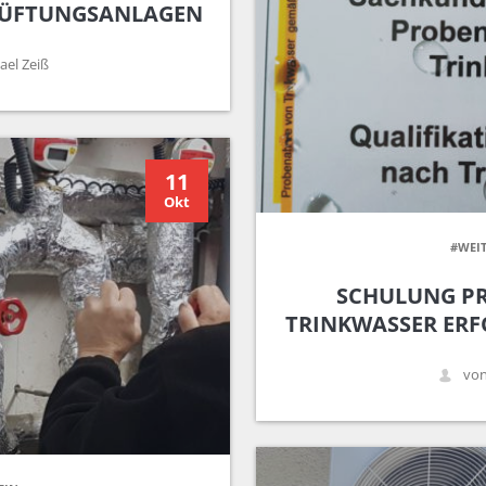
LÜFTUNGSANLAGEN
ael Zeiß
11
Okt
#WEI
SCHULUNG P
TRINKWASSER ERF
von