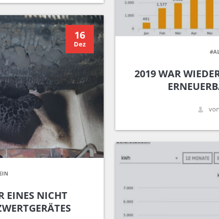
16
Dez
#A
2019 WAR WIEDER
ERNEUERB
von
EIN
 EINES NICHT
ZWERTGERÄTES