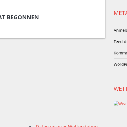
MET
HAT BEGONNEN
Anmel
Feed d
Komme
WordPr
WET
Daten unserer Wetterstation