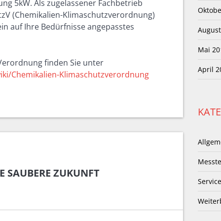
stung 5kW. Als zugelassener Fachbetrieb
Oktobe
zV (Chemikalien-Klimaschutzverordnung)
 ein auf Ihre Bedürfnisse angepasstes
August
Mai 20
Verordnung finden Sie unter
April 
/wiki/Chemikalien-Klimaschutzverordnung
KAT
Allgem
Messte
NE SAUBERE ZUKUNFT
Servic
Weiter