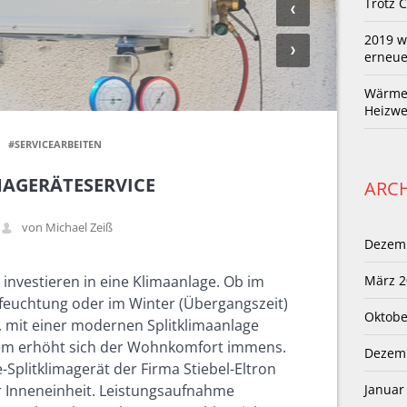
Trotz C
2019 w
erneue
Wärmet
Heizwe
#SERVICEARBEITEN
MAGERÄTESERVICE
ARCH
von Michael Zeiß
Dezem
nvestieren in eine Klimaanlage. Ob im
März 2
euchtung oder im Winter (Übergangszeit)
Oktobe
mit einer modernen Splitklimaanlage
dem erhöht sich der Wohnkomfort immens.
Dezem
e-Splitklimagerät der Firma Stiebel-Eltron
r Inneneinheit. Leistungsaufnahme
Januar