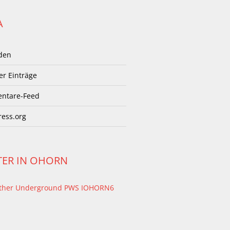
A
den
er Einträge
ntare-Feed
ess.org
TER IN OHORN